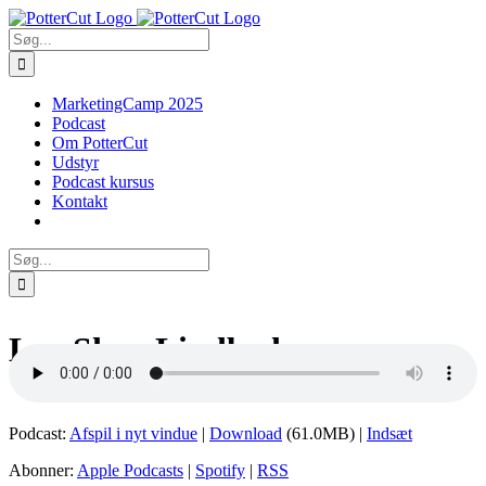
Skip
Facebook
Twitter
to
Søg
content
efter:
MarketingCamp 2025
Podcast
Om PotterCut
Udstyr
Podcast kursus
Kontakt
Søg
efter:
Lea Skov Lindbæk
Podcast:
Afspil i nyt vindue
|
Download
(61.0MB) |
Indsæt
Abonner:
Apple Podcasts
|
Spotify
|
RSS