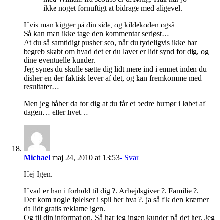
ikke noget fornuftigt at bidrage med aligevel.
Hvis man kigger på din side, og kildekoden også…
Så kan man ikke tage den kommentar seriøst…
At du så samtidigt pusher seo, når du tydeligvis ikke har
begreb skabt om hvad det er du laver er lidt synd for dig, og
dine eventuelle kunder.
Jeg synes du skulle sætte dig lidt mere ind i emnet inden du
disher en der faktisk lever af det, og kan fremkomme med
resultater…
Men jeg håber da for dig at du får et bedre humør i løbet af
dagen… eller livet…
Michael
maj 24, 2010 at 13:53
- Svar
Hej Igen.
Hvad er han i forhold til dig ?. Arbejdsgiver ?. Familie ?.
Der kom nogle følelser i spil her hva ?. ja så fik den kræmer
da lidt gratis reklame igen.
Og til din information. Så har jeg ingen kunder på det her. Jeg