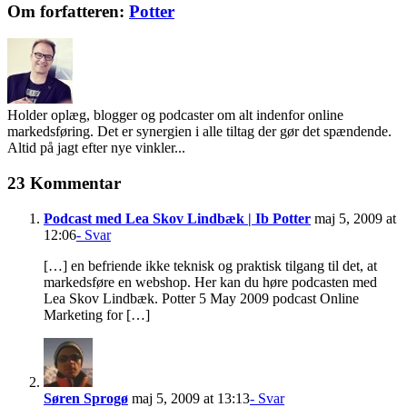
Facebook
Twitter
LinkedIn
Email
Om forfatteren:
Potter
Holder oplæg, blogger og podcaster om alt indenfor online
markedsføring. Det er synergien i alle tiltag der gør det spændende.
Altid på jagt efter nye vinkler...
23 Kommentar
Podcast med Lea Skov Lindbæk | Ib Potter
maj 5, 2009 at
12:06
- Svar
[…] en befriende ikke teknisk og praktisk tilgang til det, at
markedsføre en webshop. Her kan du høre podcasten med
Lea Skov Lindbæk. Potter 5 May 2009 podcast Online
Marketing for […]
Søren Sprogø
maj 5, 2009 at 13:13
- Svar