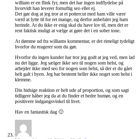
william er en flink fyr, men det har ingen indflydelse på
hvorvidt han leverer fornuftig seo eller ej.
Det gør dog at jeg tror at et pottercut med ham ville være
værd at lytte til for ret mange, og derfor anbefaler jeg ham
herinde. At du ikke er enig skal du have lov til, men det er
rent faktisk muligt at vælge at gøre det i en sober tone.
At dømme ud fra williams kommentar, er det rimeligt tydeligt
hvorfor du reagerer som du gør.
Hvorfor du ingen kunder har tror jeg godt at jeg ved, men lad
nu det ligge. Jeg sælger ikke seo til nogen som helst, og
arbejder ikke med seo for nogen som helst, så der er du gået
helt galt i byen. Jeg har bestemt heller ikke noget som helst i
klemme.
Din hidsige reaktion er helt ude af proportion, og som sagt
tidligere håber jeg da at du finder et bedre humør, og en
positivere indgangsvinkel til livet.
Hav en fantastisk dag 🙂