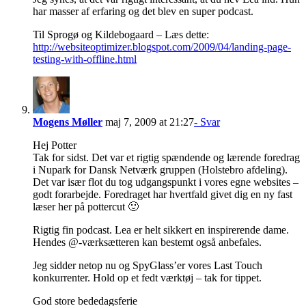
har masser af erfaring og det blev en super podcast.
Til Sprogø og Kildebogaard – Læs dette:
http://websiteoptimizer.blogspot.com/2009/04/landing-page-
testing-with-offline.html
Mogens Møller
maj 7, 2009 at 21:27
- Svar
Hej Potter
Tak for sidst. Det var et rigtig spændende og lærende foredrag
i Nupark for Dansk Netværk gruppen (Holstebro afdeling).
Det var især flot du tog udgangspunkt i vores egne websites –
godt forarbejde. Foredraget har hvertfald givet dig en ny fast
læser her på pottercut 🙂
Rigtig fin podcast. Lea er helt sikkert en inspirerende dame.
Hendes @-værksætteren kan bestemt også anbefales.
Jeg sidder netop nu og SpyGlass’er vores Last Touch
konkurrenter. Hold op et fedt værktøj – tak for tippet.
God store bededagsferie