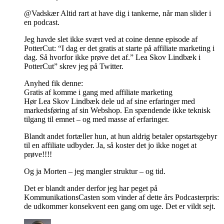
@Vadskær Altid rart at have dig i tankerne, når man slider i
en podcast.
Jeg havde slet ikke svært ved at coine denne episode af
PotterCut: “I dag er det gratis at starte på affiliate marketing i
dag. Så hvorfor ikke prøve det af.” Lea Skov Lindbæk i
PotterCut” skrev jeg på Twitter.
Anyhed fik denne:
Gratis af komme i gang med affiliate marketing
Hør Lea Skov Lindbæk dele ud af sine erfaringer med
markedsføring af sin Webshop. En spændende ikke teknisk
tilgang til emnet – og med masse af erfaringer.
Blandt andet fortæller hun, at hun aldrig betaler opstartsgebyr
til en affiliate udbyder. Ja, så koster det jo ikke noget at
prøve!!!!
Og ja Morten – jeg mangler struktur – og tid.
Det er blandt ander derfor jeg har peget på
KommunikationsCasten som vinder af dette års Podcasterpris:
de udkommer konsekvent een gang om uge. Det er vildt sejt.