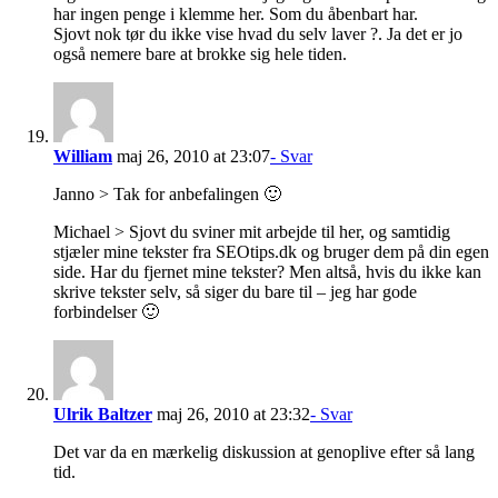
har ingen penge i klemme her. Som du åbenbart har.
Sjovt nok tør du ikke vise hvad du selv laver ?. Ja det er jo
også nemere bare at brokke sig hele tiden.
William
maj 26, 2010 at 23:07
- Svar
Janno > Tak for anbefalingen 🙂
Michael > Sjovt du sviner mit arbejde til her, og samtidig
stjæler mine tekster fra SEOtips.dk og bruger dem på din egen
side. Har du fjernet mine tekster? Men altså, hvis du ikke kan
skrive tekster selv, så siger du bare til – jeg har gode
forbindelser 🙂
Ulrik Baltzer
maj 26, 2010 at 23:32
- Svar
Det var da en mærkelig diskussion at genoplive efter så lang
tid.