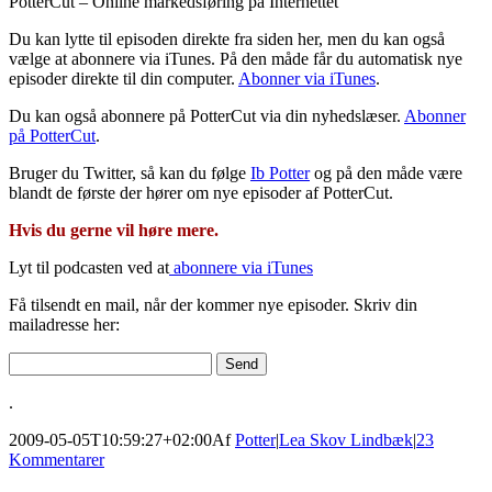
PotterCut – Online markedsføring på Internettet
Du kan lytte til episoden direkte fra siden her, men du kan også
vælge at abonnere via iTunes. På den måde får du automatisk nye
episoder direkte til din computer.
Abonner via iTunes
.
Du kan også abonnere på PotterCut via din nyhedslæser.
Abonner
på PotterCut
.
Bruger du Twitter, så kan du følge
Ib Potter
og på den måde være
blandt de første der hører om nye episoder af PotterCut.
Hvis du gerne vil høre mere.
Lyt til podcasten ved at
abonnere via iTunes
Få tilsendt en mail, når der kommer nye episoder. Skriv din
mailadresse her:
.
2009-05-05T10:59:27+02:00
Af
Potter
|
Lea Skov Lindbæk
|
23
Kommentarer