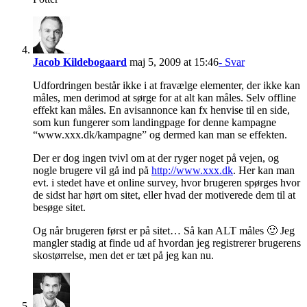
Jacob Kildebogaard
maj 5, 2009 at 15:46
- Svar
Udfordringen består ikke i at fravælge elementer, der ikke kan
måles, men derimod at sørge for at alt kan måles. Selv offline
effekt kan måles. En avisannonce kan fx henvise til en side,
som kun fungerer som landingpage for denne kampagne
“www.xxx.dk/kampagne” og dermed kan man se effekten.
Der er dog ingen tvivl om at der ryger noget på vejen, og
nogle brugere vil gå ind på
http://www.xxx.dk
. Her kan man
evt. i stedet have et online survey, hvor brugeren spørges hvor
de sidst har hørt om sitet, eller hvad der motiverede dem til at
besøge sitet.
Og når brugeren først er på sitet… Så kan ALT måles 🙂 Jeg
mangler stadig at finde ud af hvordan jeg registrerer brugerens
skostørrelse, men det er tæt på jeg kan nu.