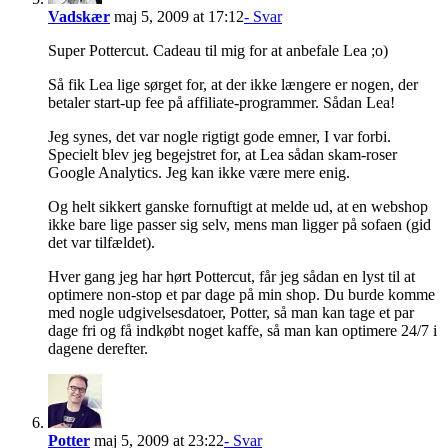
Vadskær
maj 5, 2009 at 17:12
- Svar
Super Pottercut. Cadeau til mig for at anbefale Lea ;o)
Så fik Lea lige sørget for, at der ikke længere er nogen, der
betaler start-up fee på affiliate-programmer. Sådan Lea!
Jeg synes, det var nogle rigtigt gode emner, I var forbi.
Specielt blev jeg begejstret for, at Lea sådan skam-roser
Google Analytics. Jeg kan ikke være mere enig.
Og helt sikkert ganske fornuftigt at melde ud, at en webshop
ikke bare lige passer sig selv, mens man ligger på sofaen (gid
det var tilfældet).
Hver gang jeg har hørt Pottercut, får jeg sådan en lyst til at
optimere non-stop et par dage på min shop. Du burde komme
med nogle udgivelsesdatoer, Potter, så man kan tage et par
dage fri og få indkøbt noget kaffe, så man kan optimere 24/7 i
dagene derefter.
Potter
maj 5, 2009 at 23:22
- Svar