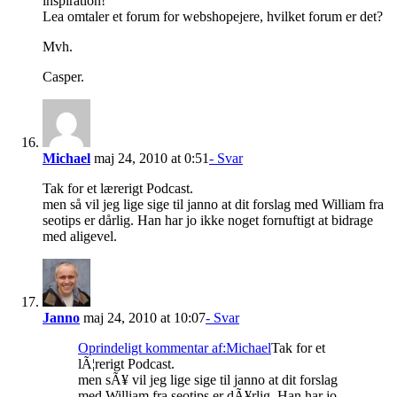
inspiration!
Lea omtaler et forum for webshopejere, hvilket forum er det?
Mvh.
Casper.
Michael
maj 24, 2010 at 0:51
- Svar
Tak for et lærerigt Podcast.
men så vil jeg lige sige til janno at dit forslag med William fra
seotips er dårlig. Han har jo ikke noget fornuftigt at bidrage
med aligevel.
Janno
maj 24, 2010 at 10:07
- Svar
Oprindeligt kommentar af:Michael
Tak for et
lÃ¦rerigt Podcast.
men sÃ¥ vil jeg lige sige til janno at dit forslag
med William fra seotips er dÃ¥rlig. Han har jo