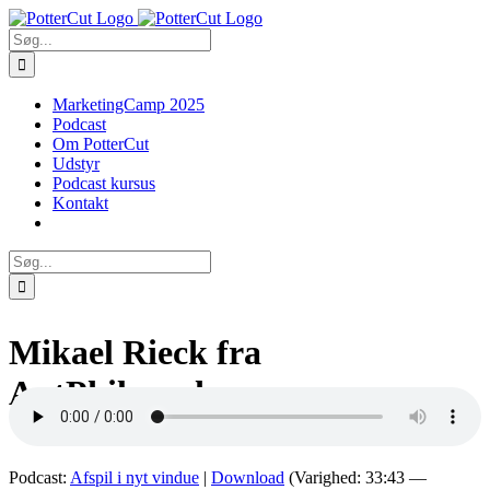
Skip
Facebook
Twitter
to
Søg
content
efter:
MarketingCamp 2025
Podcast
Om PotterCut
Udstyr
Podcast kursus
Kontakt
Søg
efter:
Mikael Rieck fra
AntPhilosophy
Podcast:
Afspil i nyt vindue
|
Download
(Varighed: 33:43 —