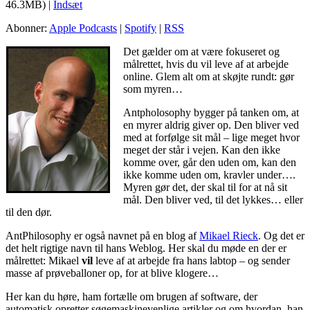
46.3MB) |
Indsæt
Abonner:
Apple Podcasts
|
Spotify
|
RSS
Det gælder om at være fokuseret og
målrettet, hvis du vil leve af at arbejde
online. Glem alt om at skøjte rundt: gør
som myren…
Antpholosophy bygger på tanken om, at
en myrer aldrig giver op. Den bliver ved
med at forfølge sit mål – lige meget hvor
meget der står i vejen. Kan den ikke
komme over, går den uden om, kan den
ikke komme uden om, kravler under….
Myren gør det, der skal til for at nå sit
mål. Den bliver ved, til det lykkes… eller
til den dør.
AntPhilosophy er også navnet på en blog af
Mikael Rieck
. Og det er
det helt rigtige navn til hans Weblog. Her skal du møde en der er
målrettet: Mikael
vil
leve af at arbejde fra hans labtop – og sender
masse af prøveballoner op, for at blive klogere…
Her kan du høre, ham fortælle om brugen af software, der
automatisk opretter søgemaskinevenlige artikler og om hvordan, han