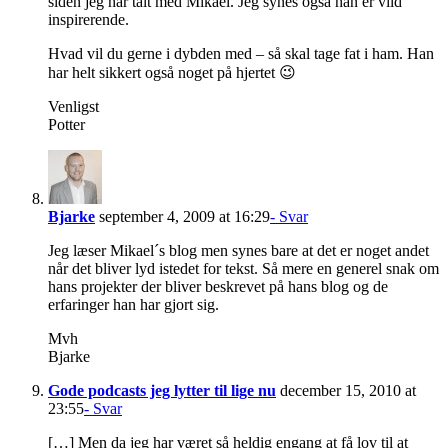
siden jeg har talt med Mikael. Jeg synes også han er vild
inspirerende.
Hvad vil du gerne i dybden med – så skal tage fat i ham. Han
har helt sikkert også noget på hjertet 😉
Venligst
Potter
Bjarke
september 4, 2009 at 16:29
- Svar
Jeg læser Mikael´s blog men synes bare at det er noget andet
når det bliver lyd istedet for tekst. Så mere en generel snak om
hans projekter der bliver beskrevet på hans blog og de
erfaringer han har gjort sig.
Mvh
Bjarke
Gode podcasts jeg lytter til lige nu
december 15, 2010 at
23:55
- Svar
[…] Men da jeg har været så heldig engang at få lov til at