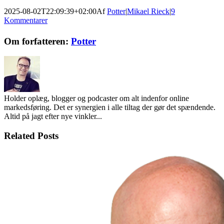
2025-08-02T22:09:39+02:00
Af
Potter
|
Mikael Rieck
|
9
Kommentarer
Facebook
Twitter
LinkedIn
Email
Om forfatteren:
Potter
Holder oplæg, blogger og podcaster om alt indenfor online
markedsføring. Det er synergien i alle tiltag der gør det spændende.
Altid på jagt efter nye vinkler...
Related Posts