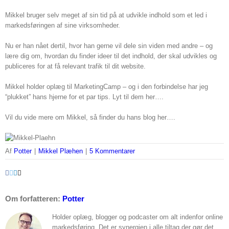
Mikkel bruger selv meget af sin tid på at udvikle indhold som et led i
markedsføringen af sine virksomheder.
Nu er han nået dertil, hvor han gerne vil dele sin viden med andre – og
lære dig om, hvordan du finder ideer til det indhold, der skal udvikles og
publiceres for at få relevant trafik til dit website.
Mikkel holder oplæg til MarketingCamp – og i den forbindelse har jeg
“plukket” hans hjerne for et par tips. Lyt til dem her….
Vil du vide mere om Mikkel, så finder du hans blog her….
Af
Potter
|
Mikkel Plæhen
|
5 Kommentarer
Facebook
Twitter
LinkedIn
Email
Om forfatteren:
Potter
Holder oplæg, blogger og podcaster om alt indenfor online
markedsføring. Det er synergien i alle tiltag der gør det