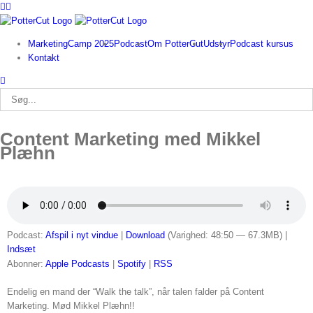
Facebook
Twitter
Skip
to
content
MarketingCamp 2025
Podcast
Om PotterCut
Udstyr
Podcast kursus
Kontakt
Søg
efter:
Content Marketing med Mikkel
Plæhn
Podcast:
Afspil i nyt vindue
|
Download
(Varighed: 48:50 — 67.3MB) |
Indsæt
Abonner:
Apple Podcasts
|
Spotify
|
RSS
Endelig en mand der “Walk the talk”, når talen falder på Content
Marketing. Mød Mikkel Plæhn!!