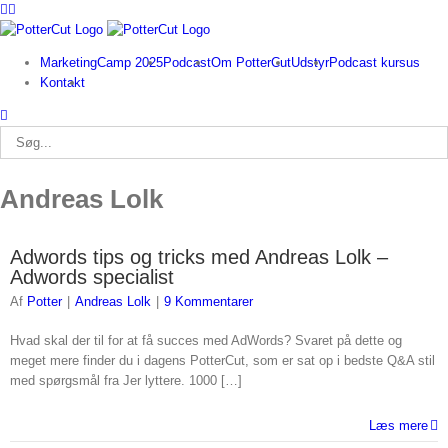
Facebook
Twitter
Skip
to
content
MarketingCamp 2025
Podcast
Om PotterCut
Udstyr
Podcast kursus
Kontakt
Søg
efter:
Andreas Lolk
Adwords tips og tricks med Andreas Lolk –
Adwords specialist
Af
Potter
|
Andreas Lolk
|
9 Kommentarer
Hvad skal der til for at få succes med AdWords? Svaret på dette og
meget mere finder du i dagens PotterCut, som er sat op i bedste Q&A stil
med spørgsmål fra Jer lyttere. 1000 […]
Læs mere