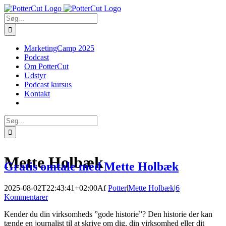
Skip
Facebook
Twitter
to
Søg
content
efter:
MarketingCamp 2025
Podcast
Om PotterCut
Udstyr
Podcast kursus
Kontakt
Søg
efter:
Mette Holbæk
Gratis omtale med Mette Holbæk
2025-08-02T22:43:41+02:00
Af
Potter
|
Mette Holbæk
|
6
Kommentarer
Kender du din virksomheds ”gode historie”? Den historie der kan
tænde en journalist til at skrive om dig, din virksomhed eller dit