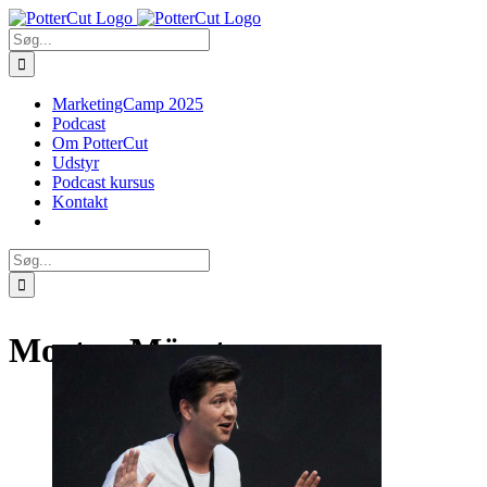
Skip
Facebook
Twitter
to
Søg
content
efter:
MarketingCamp 2025
Podcast
Om PotterCut
Udstyr
Podcast kursus
Kontakt
Søg
efter:
Morten Münster