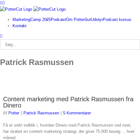
Facebook
Twitter
Skip
to
content
MarketingCamp 2025
Podcast
Om PotterCut
Udstyr
Podcast kursus
Kontakt
Søg
efter:
Patrick Rasmussen
Content marketing med Patrick Rasmussen fra
Dinero
Af
Potter
|
Patrick Rasmussen
|
5 Kommentarer
Få et unikt indblik i, hvordan Dinero med Patrick Rasmussen ved roret,
har skabet en content marketing strategi, der giver 75.000 besøg ... hver
måned.