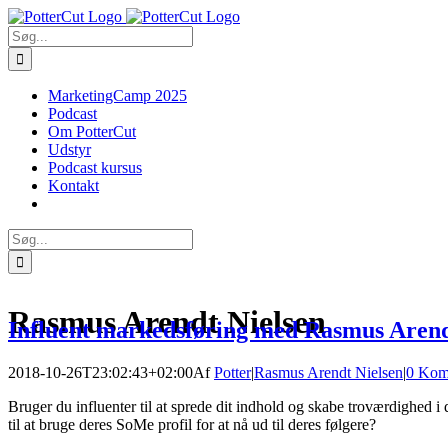
Skip
Facebook
Twitter
to
Søg
content
efter:
MarketingCamp 2025
Podcast
Om PotterCut
Udstyr
Podcast kursus
Kontakt
Søg
efter:
Rasmus Arendt Nielsen
Influent markedsføring med Rasmus Arend
2018-10-26T23:02:43+02:00
Af
Potter
|
Rasmus Arendt Nielsen
|
0 Kom
Bruger du influenter til at sprede dit indhold og skabe troværdighed i 
til at bruge deres SoMe profil for at nå ud til deres følgere?