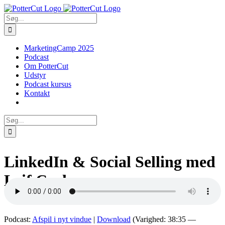
Skip
Facebook
Twitter
to
Søg
content
efter:
MarketingCamp 2025
Podcast
Om PotterCut
Udstyr
Podcast kursus
Kontakt
Søg
efter:
LinkedIn & Social Selling med
Leif Carlsen
Podcast:
Afspil i nyt vindue
|
Download
(Varighed: 38:35 —