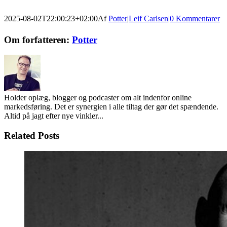
2025-08-02T22:00:23+02:00
Af
Potter
|
Leif Carlsen
|
0 Kommentarer
Facebook
Twitter
LinkedIn
Email
Om forfatteren:
Potter
Holder oplæg, blogger og podcaster om alt indenfor online
markedsføring. Det er synergien i alle tiltag der gør det spændende.
Altid på jagt efter nye vinkler...
Related Posts