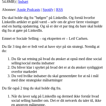
54.8MB) |
Indsæt
Abonner:
Apple Podcasts
|
Spotify
|
RSS
Du skal holde dig fra ”bølgen” på LinkedIn. Og forstå hvorfor
LinkedIn artikler er guld værd – selv om de giver færre visninger
end en hurtig opdatering. Og så er der et par ting du bare skal holde
dig fra at gøre på LinkedIn.
Emnet er Sociale Selling – og eksperten er – Leif Carlsen.
Du får 3 ting der er fedt ved at have styr på sin strategi. Nemlig at
du:
Du får sat retning på hvad du ønsker at opnå med dine social
selling/social media indsatser
Du bliver klar i spyttet på hvad det er at du ønsker synliggjort
overfor markedet
Du ved hvilke indsatser du skal gennemføre for at nå i mål
med dine strategiske målsætninger
Du får også 2 ting du skal holde dig fra.
Når du laver salg på LinkedIn og dermed ikke forstår hvad
social selling handler om. Det er dit netværk du taler til, ikke
en anonym målgruppe.