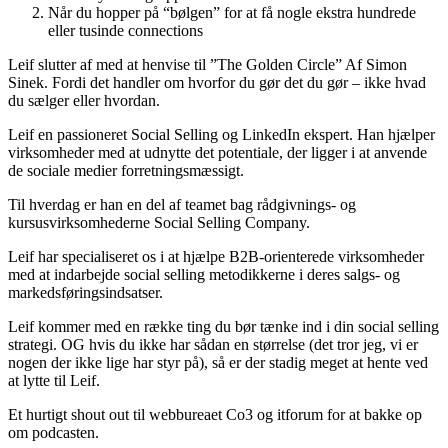
Når du hopper på “bølgen” for at få nogle ekstra hundrede
eller tusinde connections
Leif slutter af med at henvise til ”The Golden Circle” Af Simon
Sinek. Fordi det handler om hvorfor du gør det du gør – ikke hvad
du sælger eller hvordan.
Leif en passioneret Social Selling og LinkedIn ekspert. Han hjælper
virksomheder med at udnytte det potentiale, der ligger i at anvende
de sociale medier forretningsmæssigt.
Til hverdag er han en del af teamet bag rådgivnings- og
kursusvirksomhederne Social Selling Company.
Leif har specialiseret os i at hjælpe B2B-orienterede virksomheder
med at indarbejde social selling metodikkerne i deres salgs- og
markedsføringsindsatser.
Leif kommer med en række ting du bør tænke ind i din social selling
strategi. OG hvis du ikke har sådan en størrelse (det tror jeg, vi er
nogen der ikke lige har styr på), så er der stadig meget at hente ved
at lytte til Leif.
Et hurtigt shout out til webbureaet Co3 og itforum for at bakke op
om podcasten.