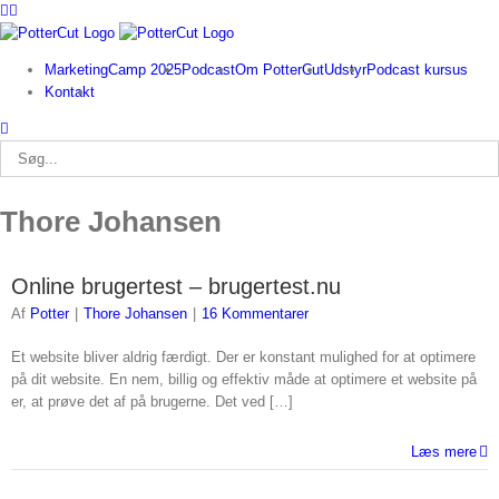
Facebook
Twitter
Skip
to
content
MarketingCamp 2025
Podcast
Om PotterCut
Udstyr
Podcast kursus
Kontakt
Søg
efter:
Thore Johansen
Online brugertest – brugertest.nu
Af
Potter
|
Thore Johansen
|
16 Kommentarer
Et website bliver aldrig færdigt. Der er konstant mulighed for at optimere
på dit website. En nem, billig og effektiv måde at optimere et website på
er, at prøve det af på brugerne. Det ved […]
Læs mere