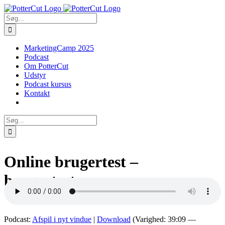
Skip
Facebook
Twitter
to
Søg
content
efter:
MarketingCamp 2025
Podcast
Om PotterCut
Udstyr
Podcast kursus
Kontakt
Søg
efter:
Online brugertest –
brugertest.nu
Podcast:
Afspil i nyt vindue
|
Download
(Varighed: 39:09 —