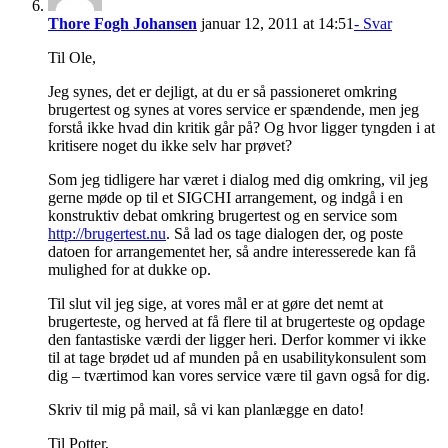
Thore Fogh Johansen
januar 12, 2011 at 14:51
- Svar
Til Ole,
Jeg synes, det er dejligt, at du er så passioneret omkring
brugertest og synes at vores service er spændende, men jeg
forstå ikke hvad din kritik går på? Og hvor ligger tyngden i at
kritisere noget du ikke selv har prøvet?
Som jeg tidligere har været i dialog med dig omkring, vil jeg
gerne møde op til et SIGCHI arrangement, og indgå i en
konstruktiv debat omkring brugertest og en service som
http://brugertest.nu
. Så lad os tage dialogen der, og poste
datoen for arrangementet her, så andre interesserede kan få
mulighed for at dukke op.
Til slut vil jeg sige, at vores mål er at gøre det nemt at
brugerteste, og herved at få flere til at brugerteste og opdage
den fantastiske værdi der ligger heri. Derfor kommer vi ikke
til at tage brødet ud af munden på en usabilitykonsulent som
dig – tværtimod kan vores service være til gavn også for dig.
Skriv til mig på mail, så vi kan planlægge en dato!
Til Potter,