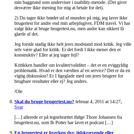
min baggrund som underviser i usability-metode. (Det giver
desværre ikke mening for mig at betale for det).
2) Du tager ikke brødet ud af munden på mig, jeg laver ikke
brugertest for andre end min arbejdsgiver, FDM travel. Vi har
valgt ikke at bruge brugertest.nu, men andre kan sikkert få
glæde af det.
Jeg forstår stadig ikke helt jeres modstand mod kritik. Jeg ville
selv være glad for kritik. Er det fordi I ikke mener den er
konstruktiv? Eller at jeg tager fejl?
Kritikken handler om kvalitet/validitet – det er en eviggyldig
problematik. Hvad er den værdien af en service? Det er da en
vigtig diskussion? Er I ligeglade med om jeres brugere for
brugbare resultater eller ej? Jeg undres.
/Ole
Skal du bruge brugertest.nu?
februar 4, 2011 at 14:27
-
Svar
[…] allerede er på tegnebrættet ifølge Thore Johansen fra
brugertest.nu, som Ib Potter har lavet et podcast […]
En brugertest er hverken dyr, tidskrævende eller