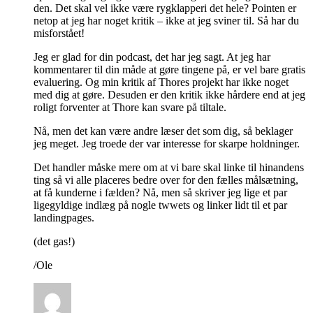
den. Det skal vel ikke være rygklapperi det hele? Pointen er
netop at jeg har noget kritik – ikke at jeg sviner til. Så har du
misforstået!
Jeg er glad for din podcast, det har jeg sagt. At jeg har
kommentarer til din måde at gøre tingene på, er vel bare gratis
evaluering. Og min kritik af Thores projekt har ikke noget
med dig at gøre. Desuden er den kritik ikke hårdere end at jeg
roligt forventer at Thore kan svare på tiltale.
Nå, men det kan være andre læser det som dig, så beklager
jeg meget. Jeg troede der var interesse for skarpe holdninger.
Det handler måske mere om at vi bare skal linke til hinandens
ting så vi alle placeres bedre over for den fælles målsætning,
at få kunderne i fælden? Nå, men så skriver jeg lige et par
ligegyldige indlæg på nogle twwets og linker lidt til et par
landingpages.
(det gas!)
/Ole