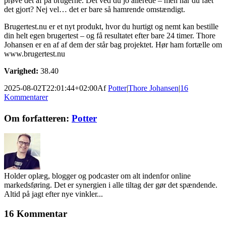
prøve det af på brugerne. Det ved du jo allerede – men har du fået
det gjort? Nej vel… det er bare så hamrende omstændigt.
Brugertest.nu er et nyt produkt, hvor du hurtigt og nemt kan bestille
din helt egen brugertest – og få resultatet efter bare 24 timer. Thore
Johansen er en af af dem der står bag projektet. Hør ham fortælle om
www.brugertest.nu
Varighed:
38.40
2025-08-02T22:01:44+02:00
Af
Potter
|
Thore Johansen
|
16
Kommentarer
Facebook
Twitter
LinkedIn
Email
Om forfatteren:
Potter
Holder oplæg, blogger og podcaster om alt indenfor online
markedsføring. Det er synergien i alle tiltag der gør det spændende.
Altid på jagt efter nye vinkler...
16 Kommentar