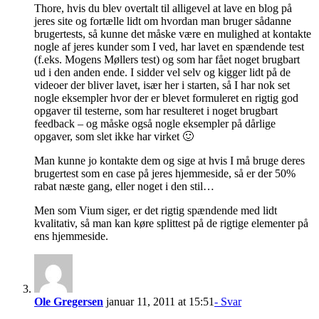
Thore, hvis du blev overtalt til alligevel at lave en blog på
jeres site og fortælle lidt om hvordan man bruger sådanne
brugertests, så kunne det måske være en mulighed at kontakte
nogle af jeres kunder som I ved, har lavet en spændende test
(f.eks. Mogens Møllers test) og som har fået noget brugbart
ud i den anden ende. I sidder vel selv og kigger lidt på de
videoer der bliver lavet, især her i starten, så I har nok set
nogle eksempler hvor der er blevet formuleret en rigtig god
opgaver til testerne, som har resulteret i noget brugbart
feedback – og måske også nogle eksempler på dårlige
opgaver, som slet ikke har virket 🙂
Man kunne jo kontakte dem og sige at hvis I må bruge deres
brugertest som en case på jeres hjemmeside, så er der 50%
rabat næste gang, eller noget i den stil…
Men som Vium siger, er det rigtig spændende med lidt
kvalitativ, så man kan køre splittest på de rigtige elementer på
ens hjemmeside.
Ole Gregersen
januar 11, 2011 at 15:51
- Svar