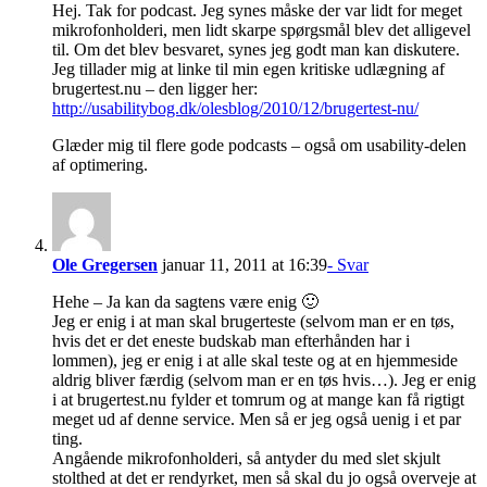
Hej. Tak for podcast. Jeg synes måske der var lidt for meget
mikrofonholderi, men lidt skarpe spørgsmål blev det alligevel
til. Om det blev besvaret, synes jeg godt man kan diskutere.
Jeg tillader mig at linke til min egen kritiske udlægning af
brugertest.nu – den ligger her:
http://usabilitybog.dk/olesblog/2010/12/brugertest-nu/
Glæder mig til flere gode podcasts – også om usability-delen
af optimering.
Ole Gregersen
januar 11, 2011 at 16:39
- Svar
Hehe – Ja kan da sagtens være enig 🙂
Jeg er enig i at man skal brugerteste (selvom man er en tøs,
hvis det er det eneste budskab man efterhånden har i
lommen), jeg er enig i at alle skal teste og at en hjemmeside
aldrig bliver færdig (selvom man er en tøs hvis…). Jeg er enig
i at brugertest.nu fylder et tomrum og at mange kan få rigtigt
meget ud af denne service. Men så er jeg også uenig i et par
ting.
Angående mikrofonholderi, så antyder du med slet skjult
stolthed at det er rendyrket, men så skal du jo også overveje at