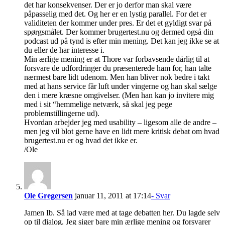
det har konsekvenser. Der er jo derfor man skal være
påpasselig med det. Og her er en lystig parallel. For det er
validiteten der kommer under pres. Er det et gyldigt svar på
spørgsmålet. Der kommer brugertest.nu og dermed også din
podcast ud på tynd is efter min mening. Det kan jeg ikke se at
du eller de har interesse i.
Min ærlige mening er at Thore var forbavsende dårlig til at
forsvare de udfordringer du præsenterede ham for, han talte
nærmest bare lidt udenom. Men han bliver nok bedre i takt
med at hans service får luft under vingerne og han skal sælge
den i mere kræsne omgivelser. (Men han kan jo invitere mig
med i sit “hemmelige netværk, så skal jeg pege
problemstillingerne ud).
Hvordan arbejder jeg med usability – ligesom alle de andre –
men jeg vil blot gerne have en lidt mere kritisk debat om hvad
brugertest.nu er og hvad det ikke er.
/Ole
Ole Gregersen
januar 11, 2011 at 17:14
- Svar
Jamen Ib. Så lad være med at tage debatten her. Du lagde selv
op til dialog. Jeg siger bare min ærlige mening og forsvarer