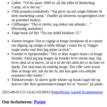
Løftet: “Vil du spare 1000 kr. på din billet til Marketing
Camp, så er det nu.”
Vildt postulat (risikabelt): “Jeg giver op nul solgte billetter til
årets marketing camp.” (Spiller på læserens nysgerrighed over
en potentiel fiasko).
Cliffhanger: “Det er derfor, jeg elsker mit arbejde:…”
(Personlig anekdote).
Valgt hook (af Ib): “Du har indtil klokken 15.”
Variere brugen: Det er vigtigt at bruge formlerne til at variere
ens tilgang og undgå at falde tilbage i vaner for at “trigger
nogle andre end dem jeg plejer at trick”.
Formler er hjælpemidler: “Der er ikke nogen skam i at bruge
formler. Altså jeg jeg bruger da formler hver eneste dag. Jeg
lever altså af at skrive, så så ø så det det altså det er da bare en
hjælp. Det skal man da endelig bruge. Det ville være tosset
ikke at bruge det, når du det Ja, det kan gøre ens arbejde
nemmere eller bedre.”
Tidskrævende: At skrive gode tekster og hooks tager tid og
kræver ofte flere gennemskrivninger for at “nusses” på plads.
2025-08-01T21:14:42+02:00
Af
Potter
|
Heine Aaen
|
0 Kommentarer
Facebook
Twitter
LinkedIn
Email
Om forfatteren:
Potter