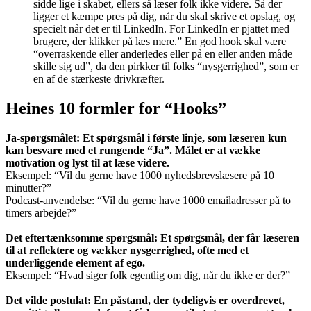
sidde lige i skabet, ellers så læser folk ikke videre. Så der
ligger et kæmpe pres på dig, når du skal skrive et opslag, og
specielt når det er til LinkedIn. For LinkedIn er pjattet med
brugere, der klikker på læs mere.” En god hook skal være
“overraskende eller anderledes eller på en eller anden måde
skille sig ud”, da den pirkker til folks “nysgerrighed”, som er
en af de stærkeste drivkræfter.
Heines 10 formler for “Hooks”
Ja-spørgsmålet: Et spørgsmål i første linje, som læseren kun
kan besvare med et rungende “Ja”. Målet er at vække
motivation og lyst til at læse videre.
Eksempel: “Vil du gerne have 1000 nyhedsbrevslæsere på 10
minutter?”
Podcast-anvendelse: “Vil du gerne have 1000 emailadresser på to
timers arbejde?”
Det eftertænksomme spørgsmål: Et spørgsmål, der får læseren
til at reflektere og vækker nysgerrighed, ofte med et
underliggende element af ego.
Eksempel: “Hvad siger folk egentlig om dig, når du ikke er der?”
Det vilde postulat: En påstand, der tydeligvis er overdrevet,