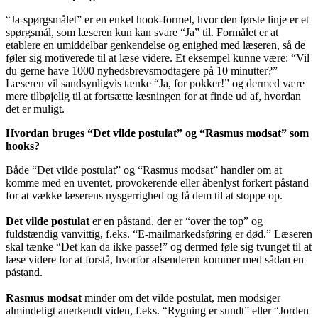
“Ja-spørgsmålet” er en enkel hook-formel, hvor den første linje er et
spørgsmål, som læseren kun kan svare “Ja” til. Formålet er at
etablere en umiddelbar genkendelse og enighed med læseren, så de
føler sig motiverede til at læse videre. Et eksempel kunne være: “Vil
du gerne have 1000 nyhedsbrevsmodtagere på 10 minutter?”
Læseren vil sandsynligvis tænke “Ja, for pokker!” og dermed være
mere tilbøjelig til at fortsætte læsningen for at finde ud af, hvordan
det er muligt.
Hvordan bruges “Det vilde postulat” og “Rasmus modsat” som
hooks?
Både “Det vilde postulat” og “Rasmus modsat” handler om at
komme med en uventet, provokerende eller åbenlyst forkert påstand
for at vække læserens nysgerrighed og få dem til at stoppe op.
Det vilde postulat
er en påstand, der er “over the top” og
fuldstændig vanvittig, f.eks. “E-mailmarkedsføring er død.” Læseren
skal tænke “Det kan da ikke passe!” og dermed føle sig tvunget til at
læse videre for at forstå, hvorfor afsenderen kommer med sådan en
påstand.
Rasmus modsat
minder om det vilde postulat, men modsiger
almindeligt anerkendt viden, f.eks. “Rygning er sundt” eller “Jorden