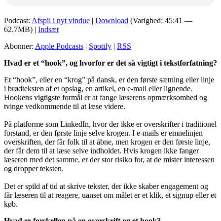
Podcast:
Afspil i nyt vindue
|
Download
(Varighed: 45:41 —
62.7MB) |
Indsæt
Abonner:
Apple Podcasts
|
Spotify
|
RSS
Hvad er et “hook”, og hvorfor er det så vigtigt i tekstforfatning?
Et “hook”, eller en “krog” på dansk, er den første sætning eller linje
i brødteksten af et opslag, en artikel, en e-mail eller lignende.
Hookens vigtigste formål er at fange læserens opmærksomhed og
tvinge vedkommende til at læse videre.
På platforme som LinkedIn, hvor der ikke er overskrifter i traditionel
forstand, er den første linje selve krogen. I e-mails er emnelinjen
overskriften, der får folk til at åbne, men krogen er den første linje,
der får dem til at læse selve indholdet. Hvis krogen ikke fanger
læseren med det samme, er der stor risiko for, at de mister interessen
og dropper teksten.
Det er spild af tid at skrive tekster, der ikke skaber engagement og
får læseren til at reagere, uanset om målet er et klik, et signup eller et
køb.
Hvad er forskellen på en overskrift og et hook?