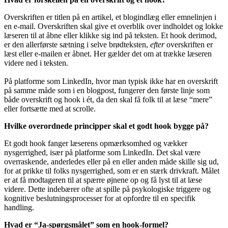
Overskriften er titlen på en artikel, et blogindlæg eller emnelinjen i
en e-mail. Overskriften skal give et overblik over indholdet og lokke
læseren til at åbne eller klikke sig ind på teksten. Et hook derimod,
er den allerførste sætning i selve brødteksten,
efter
overskriften er
læst eller e-mailen er åbnet. Her gælder det om at trække læseren
videre ned i teksten.
På platforme som LinkedIn, hvor man typisk ikke har en overskrift
på samme måde som i en blogpost, fungerer den første linje som
både overskrift og hook i ét, da den skal få folk til at læse “mere”
eller fortsætte med at scrolle.
Hvilke overordnede principper skal et godt hook bygge på?
Et godt hook fanger læserens opmærksomhed og vækker
nysgerrighed, især på platforme som LinkedIn. Det skal være
overraskende, anderledes eller på en eller anden måde skille sig ud,
for at prikke til folks nysgerrighed, som er en stærk drivkraft. Målet
er at få modtageren til at spærre øjnene op og få lyst til at læse
videre. Dette indebærer ofte at spille på psykologiske triggere og
kognitive beslutningsprocesser for at opfordre til en specifik
handling.
Hvad er “Ja-spørgsmålet” som en hook-formel?