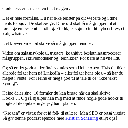
Gode tekster får læseren til at reagere.
Det er hele formålet. Du har ikke tekster på dit website og i dine
mails for sjov. De skal sælge. Dine ord skal få målgruppen til at
foretage en bestemt handling. Et klik, et signup til dit nyhedsbrev, et
køb, whatever.
Det kræver viden at skrive så målgruppen handler.
Viden om salgspsykologi, triggers, kognitive beslutningsprocesser,
målgruppen, skrivemodeller og -teknikker. For bare at nævne lidt.
Og så er det godt at der findes dudes som Heine Aaen. Hvis du ikke
allerede følger ham på LinkedIn – eller følger hans blog – så har du
meget i vente. For Heine er mega god til at tale til os “ikke tekst
kyndig”.
Heine deler sine, 10 formler du kan bruge når du skal skrive
Hooks…. Og så hjælper han mig med at finde nogle gode hooks til
nogle af de opdateringer jeg har i planen.
“Krogen” er vigtig for at få folk til at læse. Men SEO er også vigtigt.
Så giv denne podcast episode med
Kristian Scharling
et lyt også.