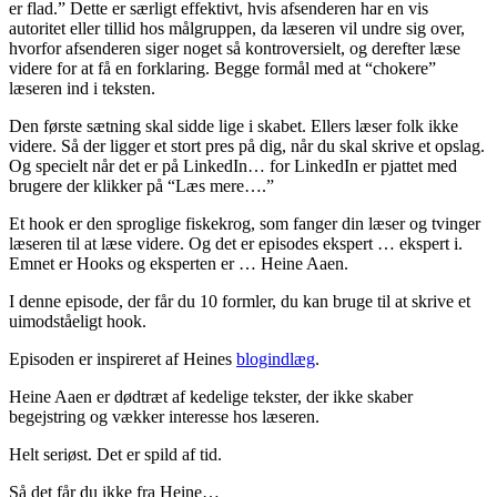
er flad.” Dette er særligt effektivt, hvis afsenderen har en vis
autoritet eller tillid hos målgruppen, da læseren vil undre sig over,
hvorfor afsenderen siger noget så kontroversielt, og derefter læse
videre for at få en forklaring. Begge formål med at “chokere”
læseren ind i teksten.
Den første sætning skal sidde lige i skabet. Ellers læser folk ikke
videre. Så der ligger et stort pres på dig, når du skal skrive et opslag.
Og specielt når det er på LinkedIn… for LinkedIn er pjattet med
brugere der klikker på “Læs mere….”
Et hook er den sproglige fiskekrog, som fanger din læser og tvinger
læseren til at læse videre. Og det er episodes ekspert … ekspert i.
Emnet er Hooks og eksperten er … Heine Aaen.
I denne episode, der får du 10 formler, du kan bruge til at skrive et
uimodståeligt hook.
Episoden er inspireret af Heines
blogindlæg
.
Heine Aaen er dødtræt af kedelige tekster, der ikke skaber
begejstring og vækker interesse hos læseren.
Helt seriøst. Det er spild af tid.
Så det får du ikke fra Heine…