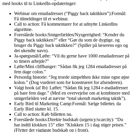
med hooks til to LinkedIn-opdateringer:
Webinar om emailadresser (“Piggy back taktikken”):Formål:
Få tilmeldinger til et webinar.
Call to action: Få kommentarer for at udnytte LinkedIns
algoritme.
Foreslåede hooks:Smigerfælden/Nysgerrighed: “Kender du
Piggy back taktikken?” eller “Gør du som de dygtige, og
bruger du Piggy back taktikken?” (Spiller på læserens ego og
det ukendte navn).
Ja-spørgsmål/Løfte: “Vil du gerne have 1000 emailadresser på
to timers arbejde?”
Løfte/Mini cliffhanger: “Sådan fik jeg 1284 emailadresser på
fem dage colon.”
Personlig historie: “Jeg troede simpelthen ikke mine egne øjne
kolon.” (Dog vurderet som for konstrueret for afsenderen).
Valgt hook (af Ib): Løftet: “Sådan fik jeg 1284 e-mailadresser
på bare fem dage.” (Med en overvejelse om at kombinere med
smigerfælden ved at nævne “total ukendt marketing taktik”).
Early Bird til Marketing Camp:Formål: Sælge billetter, da
Early Bird slutter kl. 15.
Call to action: Køb billetten nu.
Foreslåede hooks:Direkte budskab (urgency/scarcity): “Du
har indtil klokken 15” eller “Klokken 15 i dag stiger prisen.”
(Flytter det vigtigste budskab op i front).