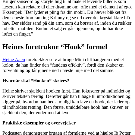
Bruger sanseord og storytelling til at male et levende billede, som
læseren kan relatere til eller drømme om, ofte med et element af ego.
Eksempel: “Der lyder et pling fra din mobil. Du hæver blikket fra
den seneste Iron ranking Krimny og se ud over det krystallklare blå
hav. Der sidder sand på din arm, som du børster af, inden du rækker
ud efter mobilen. Endnu et salg er gået igennem, og du har ikke
løftet en finger.”
Heines foretrukne “Hook” formel
Heine Aaen
foretrækker selv at bruge Mini cliffhangeren med et
kolon, da han finder den “fandens effektiv”, fordi den skaber en
forventning og får øjnene ned i næste linje med det samme.
Hvornår skal “Hooken” skrives?
Heine skriver sjældent hooken først. Han fokuserer på indholdet og
skriver teksten færdig. Derefter går han tilbage til introduktionen og
kigger på, hvordan han bedst muligt kan lave en hook, der leder op
til indholdets retning. Den første, umiddelbare hook han skriver, er
sjældent den, der ender med at leve.
Praktiske eksempler og overvejelser
Podcasten demonstrerer brugen af formlerne ved at hjælpe Ib Potter