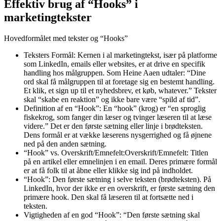
Effektiv brug af “Hooks” i
marketingtekster
Hovedformålet med tekster og “Hooks”
Teksters Formål: Kernen i al marketingtekst, især på platforme
som LinkedIn, emails eller websites, er at drive en specifik
handling hos målgruppen. Som Heine Aaen udtaler: “Dine
ord skal få målgruppen til at foretage sig en bestemt handling.
Et klik, et sign up til et nyhedsbrev, et køb, whatever.” Tekster
skal “skabe en reaktion” og ikke bare være “spild af tid”.
Definition af en “Hook”: En “hook” (krog) er “en sproglig
fiskekrog, som fanger din læser og tvinger læseren til at læse
videre.” Det er den første sætning eller linje i brødteksten.
Dens formål er at vække læserens nysgerrighed og få øjnene
ned på den anden sætning.
“Hook” vs. Overskrift/Emnefelt:Overskrift/Emnefelt: Titlen
på en artikel eller emnelinjen i en email. Deres primære formål
er at få folk til at åbne eller klikke sig ind på indholdet.
“Hook”: Den første sætning i selve teksten (brødteksten). På
LinkedIn, hvor der ikke er en overskrift, er første sætning den
primære hook. Den skal få læseren til at fortsætte ned i
teksten.
Vigtigheden af en god “Hook”: “Den første sætning skal