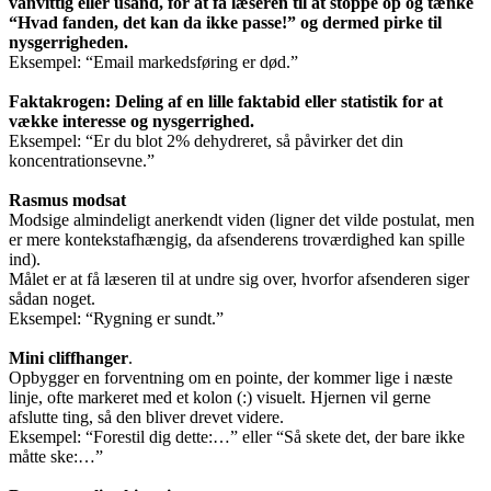
vanvittig eller usand, for at få læseren til at stoppe op og tænke
“Hvad fanden, det kan da ikke passe!” og dermed pirke til
nysgerrigheden.
Eksempel: “Email markedsføring er død.”
Faktakrogen: Deling af en lille faktabid eller statistik for at
vække interesse og nysgerrighed.
Eksempel: “Er du blot 2% dehydreret, så påvirker det din
koncentrationsevne.”
Rasmus modsat
Modsige almindeligt anerkendt viden (ligner det vilde postulat, men
er mere kontekstafhængig, da afsenderens troværdighed kan spille
ind).
Målet er at få læseren til at undre sig over, hvorfor afsenderen siger
sådan noget.
Eksempel: “Rygning er sundt.”
Mini cliffhanger
.
Opbygger en forventning om en pointe, der kommer lige i næste
linje, ofte markeret med et kolon (:) visuelt. Hjernen vil gerne
afslutte ting, så den bliver drevet videre.
Eksempel: “Forestil dig dette:…” eller “Så skete det, der bare ikke
måtte ske:…”