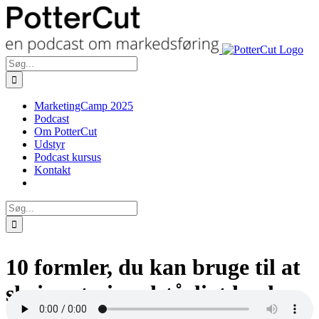
Skip
Facebook
Twitter
to
content
Søg
efter:
MarketingCamp 2025
Podcast
Om PotterCut
Udstyr
Podcast kursus
Kontakt
Søg
efter:
10 formler, du kan bruge til at
skrive et uimodståeligt hook