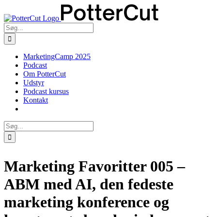
Skip
Facebook
Twitter
to
content
Søg
efter:
MarketingCamp 2025
Podcast
Om PotterCut
Udstyr
Podcast kursus
Kontakt
Søg
efter:
Marketing Favoritter 005 –
ABM med AI, den fedeste
marketing konference og