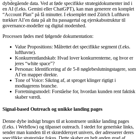
dybdegående data. Ved at føde specifikke strategidokumenter ind i
en AI (f.eks. Gemini eller ChatGPT), kan man generere en komplet
“Account Plan” på få minutter. I eksemplet med Zürich Lufthavn
trækker AI’en data på alt fra passagertal og ejerskabsstruktur til
governance-modeller og digital modenhed.
Processen fødes med følgende dokumentation:
Value Propositions: Målrettet det specifikke segment (f.eks.
lufthavne).
Konkurrentlandskab: Hvad lover konkurrenterne, og hvor er
jeres “white space”?
Personas: Identificering af de 5-8 nøglebeslutningstagere, som
AI’en mapper direkte.
Tone of Voice: Sikring af, at sproget klinger rigtigt i
modtagerens branche.
Forretningsmodel: Forståelse for, hvordan kunden rent faktisk
skaber værdi.
Signal-based Outreach og unikke landing pages
Denne dybe indsigt bruges til at konstruere unikke landing pages
(f.eks. i Webflow) og tilpasset outreach. I stedet for generiske links,
sender man kunden til et skræddersyet univers, der adresserer deres
specifikke strategiske fokus. Dette skaber en helt anden grad af