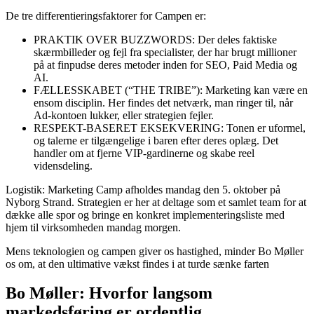
De tre differentieringsfaktorer for Campen er:
PRAKTIK OVER BUZZWORDS: Der deles faktiske
skærmbilleder og fejl fra specialister, der har brugt millioner
på at finpudse deres metoder inden for SEO, Paid Media og
AI.
FÆLLESSKABET (“THE TRIBE”): Marketing kan være en
ensom disciplin. Her findes det netværk, man ringer til, når
Ad-kontoen lukker, eller strategien fejler.
RESPEKT-BASERET EKSEKVERING: Tonen er uformel,
og talerne er tilgængelige i baren efter deres oplæg. Det
handler om at fjerne VIP-gardinerne og skabe reel
vidensdeling.
Logistik: Marketing Camp afholdes mandag den 5. oktober på
Nyborg Strand. Strategien er her at deltage som et samlet team for at
dække alle spor og bringe en konkret implementeringsliste med
hjem til virksomheden mandag morgen.
Mens teknologien og campen giver os hastighed, minder Bo Møller
os om, at den ultimative vækst findes i at turde sænke farten
Bo Møller: Hvorfor langsom
markedsføring er ordentlig