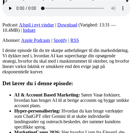
kunsten at skynde sig langsomt
Podcast:
Afspil i nyt vindue
|
Download
(Varighed: 13:31 —
10.4MB) |
Indsæt
Abonner:
Apple Podcasts
|
Spotify
|
RSS
I denne episode får du tre skarpe anbefalinger til din markedsføring
.
Vi dykker ned i, hvordan AI kan supercharge din opsøgende
strategi, hvorfor du skal med i maskinrummet til oktober, og hvorfor
lineær vækst faktisk er smukkere end den evige jagt på
eksponentielle kurver
.
Det lærer du i denne episode:
AI & Account Based Marketing:
Søren Vasø forklarer,
hvordan han bruger AI til at berige accounts og bygge unikke
account plans
.
Hyper-personalisering:
Hvordan du kan bruge værktøjer
som ChatGPT eller Gemini til at skabe individuelle
landingssider og outreach-beskeder, der rammer kundens
specifikke sprog
.
MarketingCamp 2026:
Hør hvorfor Liam fra ElevenLabs