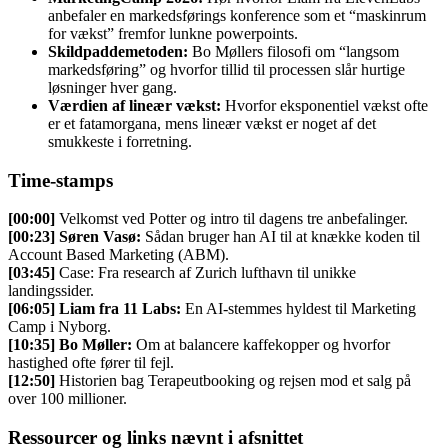
anbefaler en markedsførings konference som et “maskinrum
for vækst” fremfor lunkne powerpoints
.
Skildpaddemetoden:
Bo Møllers filosofi om “langsom
markedsføring” og hvorfor tillid til processen slår hurtige
løsninger hver gang
.
Værdien af lineær vækst:
Hvorfor eksponentiel vækst ofte
er et fatamorgana, mens lineær vækst er noget af det
smukkeste i forretning
.
Time-stamps
[00:00]
Velkomst ved Potter og intro til dagens tre anbefalinger
.
[00:23]
Søren Vasø:
Sådan bruger han AI til at knække koden til
Account Based Marketing (ABM)
.
[03:45]
Case: Fra research af Zurich lufthavn til unikke
landingssider.
[06:05]
Liam fra 11 Labs:
En AI-stemmes hyldest til Marketing
Camp i Nyborg
.
[10:35]
Bo Møller:
Om at balancere kaffekopper og hvorfor
hastighed ofte fører til fejl
.
[12:50]
Historien bag Terapeutbooking og rejsen mod et salg på
over 100 millioner
.
Ressourcer og links nævnt i afsnittet