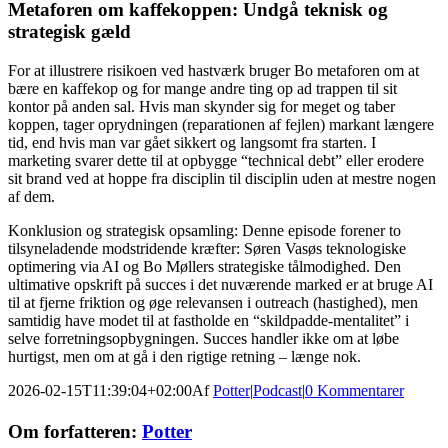
Metaforen om kaffekoppen: Undgå teknisk og
strategisk gæld
For at illustrere risikoen ved hastværk bruger Bo metaforen om at
bære en kaffekop og for mange andre ting op ad trappen til sit
kontor på anden sal. Hvis man skynder sig for meget og taber
koppen, tager oprydningen (reparationen af fejlen) markant længere
tid, end hvis man var gået sikkert og langsomt fra starten. I
marketing svarer dette til at opbygge “technical debt” eller erodere
sit brand ved at hoppe fra disciplin til disciplin uden at mestre nogen
af dem.
Konklusion og strategisk opsamling: Denne episode forener to
tilsyneladende modstridende kræfter: Søren Vasøs teknologiske
optimering via AI og Bo Møllers strategiske tålmodighed. Den
ultimative opskrift på succes i det nuværende marked er at bruge AI
til at fjerne friktion og øge relevansen i outreach (hastighed), men
samtidig have modet til at fastholde en “skildpadde-mentalitet” i
selve forretningsopbygningen. Succes handler ikke om at løbe
hurtigst, men om at gå i den rigtige retning – længe nok.
2026-02-15T11:39:04+02:00
Af
Potter
|
Podcast
|
0 Kommentarer
Facebook
Twitter
LinkedIn
Email
Om forfatteren:
Potter