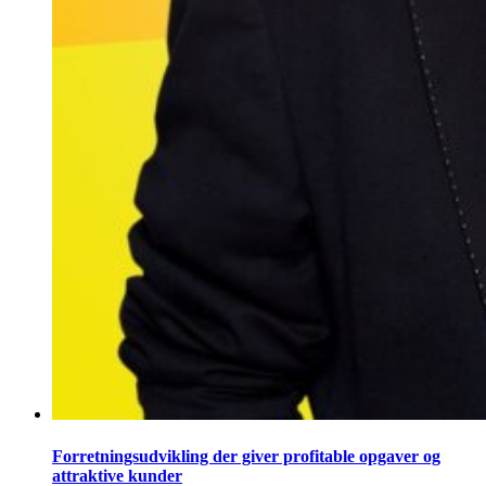
Forretningsudvikling der giver profitable opgaver og
attraktive kunder