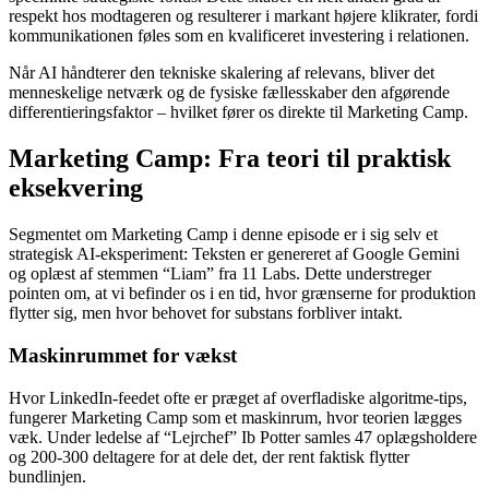
respekt hos modtageren og resulterer i markant højere klikrater, fordi
kommunikationen føles som en kvalificeret investering i relationen.
Når AI håndterer den tekniske skalering af relevans, bliver det
menneskelige netværk og de fysiske fællesskaber den afgørende
differentieringsfaktor – hvilket fører os direkte til Marketing Camp.
Marketing Camp: Fra teori til praktisk
eksekvering
Segmentet om Marketing Camp i denne episode er i sig selv et
strategisk AI-eksperiment: Teksten er genereret af Google Gemini
og oplæst af stemmen “Liam” fra 11 Labs. Dette understreger
pointen om, at vi befinder os i en tid, hvor grænserne for produktion
flytter sig, men hvor behovet for substans forbliver intakt.
Maskinrummet for vækst
Hvor LinkedIn-feedet ofte er præget af overfladiske algoritme-tips,
fungerer Marketing Camp som et maskinrum, hvor teorien lægges
væk. Under ledelse af “Lejrchef” Ib Potter samles 47 oplægsholdere
og 200-300 deltagere for at dele det, der rent faktisk flytter
bundlinjen.