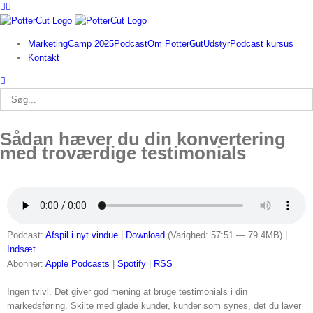
Facebook
Twitter
Skip
to
content
MarketingCamp 2025
Podcast
Om PotterCut
Udstyr
Podcast kursus
Kontakt
Søg
efter:
Sådan hæver du din konvertering
med troværdige testimonials
Podcast:
Afspil i nyt vindue
|
Download
(Varighed: 57:51 — 79.4MB) |
Indsæt
Abonner:
Apple Podcasts
|
Spotify
|
RSS
Ingen tvivl. Det giver god mening at bruge testimonials i din
markedsføring. Skilte med glade kunder, kunder som synes, det du laver