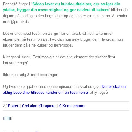
For at få fingre i “
Sådan laver du kunde-udtalelser, der sælger din
ydelse, bygger din troværdighed og gør tvivlere til købere
” klikker du
dig ind på landingssiden her, signer op og tjekker din mail asap. Afsender
er ib@potter.dk
Det er vildt hvad testimonials gør for en tekst. Christina kommer
eksempler på testimonials, hvordan hun selv bruger dem, hvordan hun
bruger dem på sine kurser og lærerbøger.
Klitsgaard siger: “Testimonials er det ene element der skaber flest
konverteringer”.
Ikke kun salg & mødebookinger.
Og hvis de er pjattet med denne episode, så skal du give
Derfor skal du
aldrig bede dine tilfredse kunder om en testimonial
et lyt også
Af
Potter
|
Christina Klitsgaard
|
0 Kommentarer
Facebook
Twitter
LinkedIn
Email